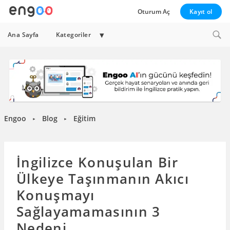
Oturum Aç
Kayıt ol
Expand
Ana Sayfa
Kategoriler
child
menu
Engoo
Blog
Eğitim
►
►
İngilizce Konuşulan Bir
Ülkeye Taşınmanın Akıcı
Konuşmayı
Sağlayamamasının 3
Nedeni