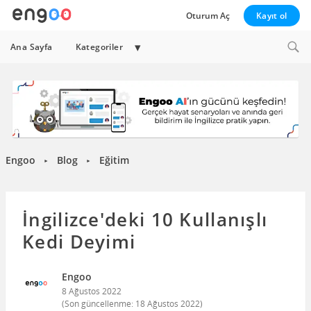
Oturum Aç
Kayıt ol
Expand
Ana Sayfa
Kategoriler
child
menu
Engoo
Blog
Eğitim
►
►
İngilizce'deki 10 Kullanışlı
Kedi Deyimi
Engoo
8 Ağustos 2022
(Son güncellenme:
18 Ağustos 2022
)