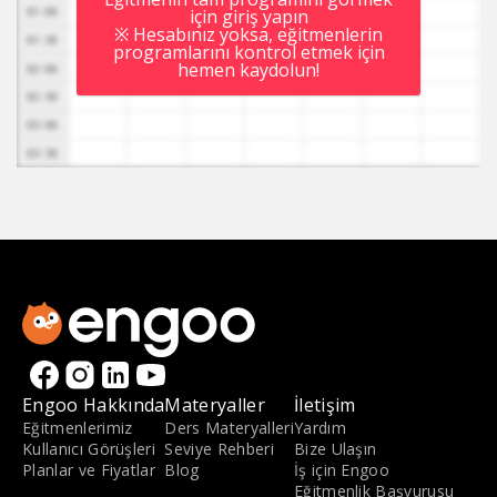
için giriş yapın
※ Hesabınız yoksa, eğitmenlerin
programlarını kontrol etmek için
hemen kaydolun!
Engoo Hakkında
Materyaller
İletişim
Eğitmenlerimiz
Ders Materyalleri
Yardım
Kullanıcı Görüşleri
Seviye Rehberi
Bize Ulaşın
Planlar ve Fiyatlar
Blog
İş için Engoo
Eğitmenlik Başvurusu