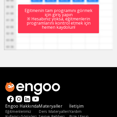
Eğitmenin tam programını görmek
için giriş yapın
※ Hesabınız yoksa, eğitmenlerin
programlarını kontrol etmek için
hemen kaydolun!
Engoo Hakkında
Materyaller
İletişim
Eğitmenlerimiz
Ders Materyalleri
Yardım
Kullanıcı Görüşleri
Seviye Rehberi
Bize Ulaşın