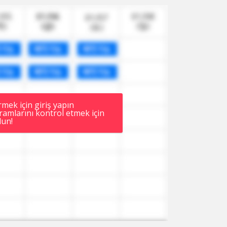
ek için giriş yapın
amlarını kontrol etmek için
un!