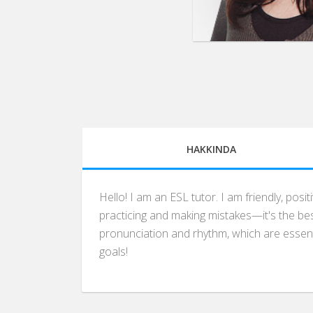
HAKKINDA
Hello! I am an ESL tutor. I am friendly, po
practicing and making mistakes—it's the best
pronunciation and rhythm, which are essent
goals!