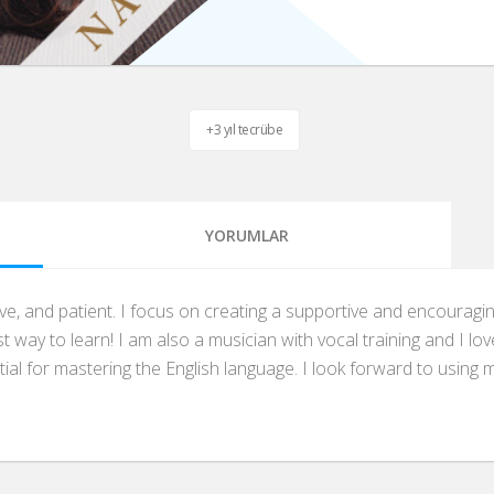
+3 yıl tecrübe
YORUMLAR
sitive, and patient. I focus on creating a supportive and encour
 way to learn! I am also a musician with vocal training and I lo
ial for mastering the English language. I look forward to using