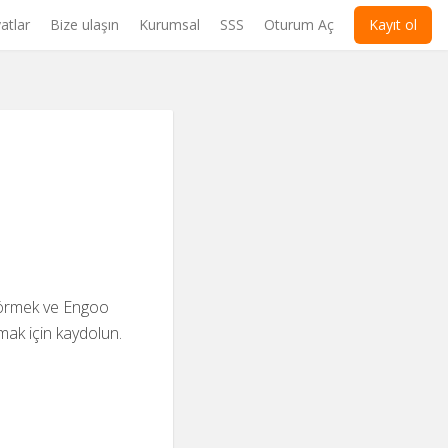
atlar
Bize ulaşın
Kurumsal
SSS
Oturum Aç
Kayıt ol
görmek ve Engoo
mak için kaydolun.