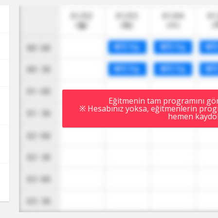
Eğitmenin tam programını görm
※ Hesabınız yoksa, eğitmenlerin progr
hemen kaydol