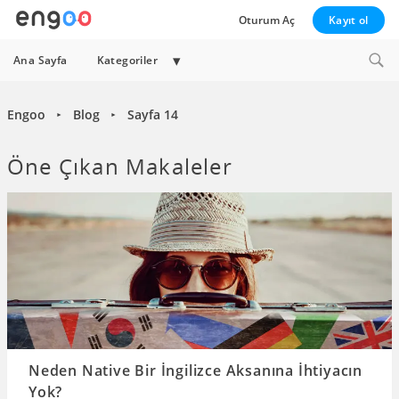
Oturum Aç
Kayıt ol
Expand
Ana Sayfa
Kategoriler
child
menu
Engoo
Blog
Sayfa 14
►
►
Öne Çıkan Makaleler
Neden Native Bir İngilizce Aksanına İhtiyacın
Yok?